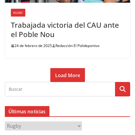
RUGBY
Trabajada victoria del CAU ante
el Poble Nou
24 de febrero de 2025
Redacción El Polideportivo
Load More
Últimas noticias
Ú
l