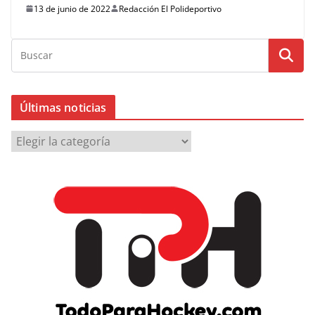
13 de junio de 2022
Redacción El Polideportivo
Últimas noticias
Ú
l
t
i
m
a
s
n
o
t
i