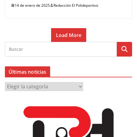
14 de enero de 2025
Redacción El Polideportivo
Load More
Últimas noticias
Ú
l
t
i
m
a
s