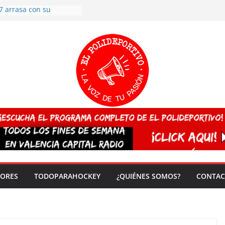
7 arrasa con su
: éxito en la primera
n más de 500
 en casa su pase a
del EuroHockey Sub-21
ategorías
ación, más talento y
así concluyen los
tivos TRICV 2025-2026
valenciano arrasa en el
 de España sub20
 CAMPEONA del mundo
 vez!
DORES
TODOPARAHOCKEY
¿QUIÉNES SOMOS?
CONTAC