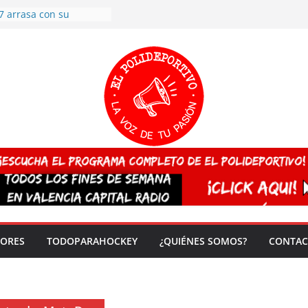
7 arrasa con su
: éxito en la primera
n más de 500
 en casa su pase a
del EuroHockey Sub-21
ategorías
ación, más talento y
así concluyen los
tivos TRICV 2025-2026
valenciano arrasa en el
 de España sub20
 CAMPEONA del mundo
 vez!
DORES
TODOPARAHOCKEY
¿QUIÉNES SOMOS?
CONTAC