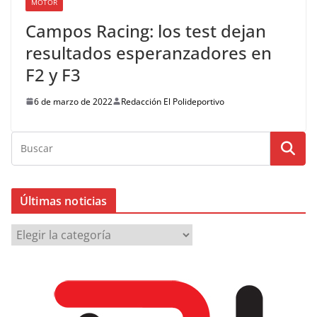
MOTOR
Campos Racing: los test dejan
resultados esperanzadores en
F2 y F3
6 de marzo de 2022
Redacción El Polideportivo
Últimas noticias
Ú
l
t
i
m