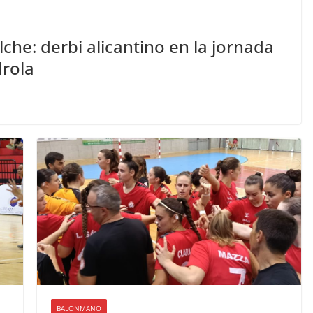
lche: derbi alicantino en la jornada
drola
BALONMANO