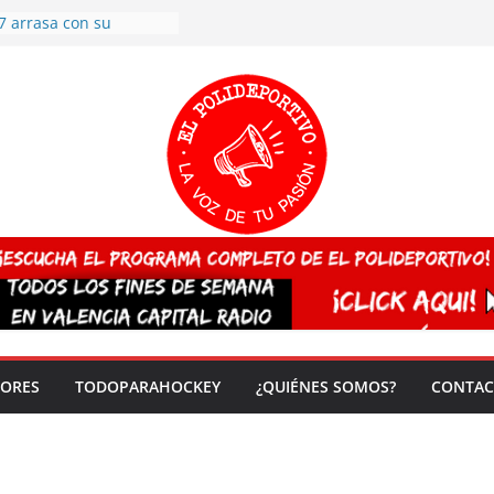
7 arrasa con su
: éxito en la primera
n más de 500
 en casa su pase a
del EuroHockey Sub-21
ategorías
ación, más talento y
así concluyen los
tivos TRICV 2025-2026
valenciano arrasa en el
 de España sub20
 CAMPEONA del mundo
 vez!
DORES
TODOPARAHOCKEY
¿QUIÉNES SOMOS?
CONTAC