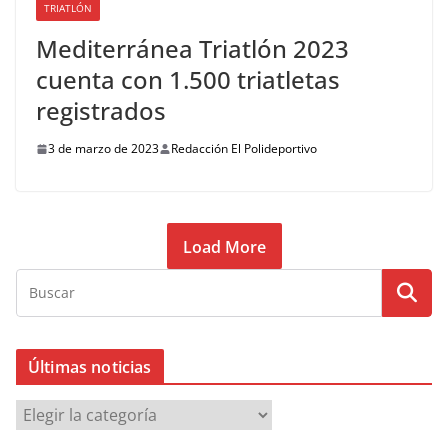
TRIATLÓN
Mediterránea Triatlón 2023
cuenta con 1.500 triatletas
registrados
3 de marzo de 2023
Redacción El Polideportivo
Load More
Últimas noticias
Ú
l