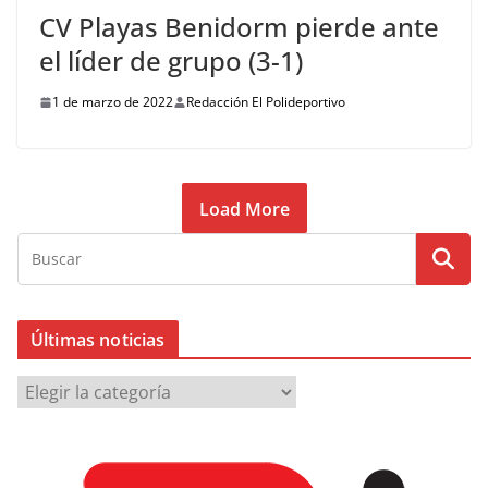
CV Playas Benidorm pierde ante
el líder de grupo (3-1)
1 de marzo de 2022
Redacción El Polideportivo
Load More
Últimas noticias
Ú
l
t
i