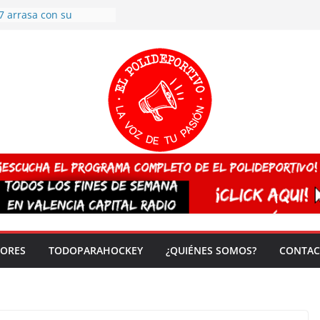
 CAMPEONA del mundo
 vez!
7 arrasa con su
: éxito en la primera
n más de 500
 en casa su pase a
del EuroHockey Sub-21
ategorías
ación, más talento y
así concluyen los
tivos TRICV 2025-2026
valenciano arrasa en el
 de España sub20
DORES
TODOPARAHOCKEY
¿QUIÉNES SOMOS?
CONTAC