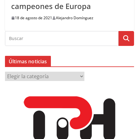
campeones de Europa
18 de agosto de 2021
Alejandro Domínguez
Últimas noticias
Ú
l
t
i
m
a
s
n
o