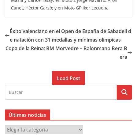
Masià y Carlos Tatay; en Moto 2 Jorge Navarro, Aron
Canet, Héctor Garzó; y en Moto GP Iker Lecuona
Éxito valenciano en el Open de España de Sabadell d
e natación con 31 medallas y mínimas olímpicas
Copa de la Reina: BM Morvedre – Balonmano Bera B
era
Load Post
Últimas noticias
Ú
l