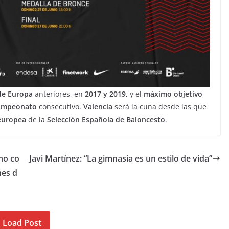
e Europa
anteriores, en
2017 y 2019
, y el
máximo objetivo
campeonato
consecutivo.
Valencia
será la cuna desde las que
 europea
de la
Selección Española de Baloncesto
.
no co
Javi Martínez: “La gimnasia es un estilo de vida”
nes d
Load Post