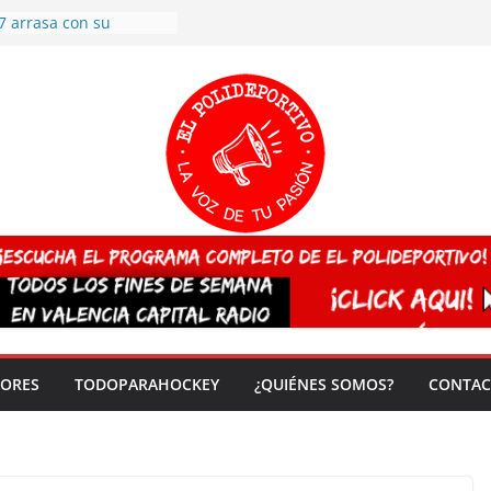
7 arrasa con su
: éxito en la primera
n más de 500
 en casa su pase a
del EuroHockey Sub-21
ategorías
ación, más talento y
así concluyen los
tivos TRICV 2025-2026
valenciano arrasa en el
 de España sub20
 CAMPEONA del mundo
 vez!
DORES
TODOPARAHOCKEY
¿QUIÉNES SOMOS?
CONTAC