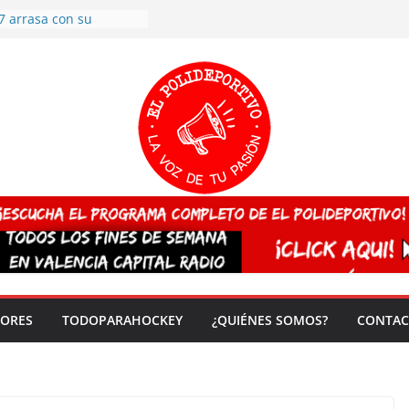
7 arrasa con su
: éxito en la primera
n más de 500
 en casa su pase a
del EuroHockey Sub-21
ategorías
ación, más talento y
así concluyen los
tivos TRICV 2025-2026
valenciano arrasa en el
 de España sub20
 CAMPEONA del mundo
 vez!
DORES
TODOPARAHOCKEY
¿QUIÉNES SOMOS?
CONTAC