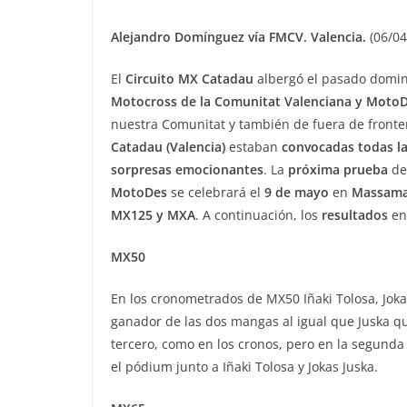
Alejandro Domínguez vía FMCV. Valencia.
(06/04
El
Circuito MX Catadau
albergó el pasado domi
Motocross de la Comunitat Valenciana y Moto
nuestra Comunitat y también de fuera de frontera
Catadau (Valencia)
estaban
convocadas todas la
sorpresas emocionantes
. La
próxima prueba
de
MotoDes
se celebrará el
9 de mayo
en
Massamag
MX125 y MXA
. A continuación, los
resultados
en 
MX50
En los cronometrados de MX50 Iñaki Tolosa, Joka
ganador de las dos mangas al igual que Juska q
tercero, como en los cronos, pero en la segunda 
el pódium junto a Iñaki Tolosa y Jokas Juska.