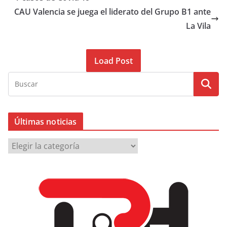
CAU Valencia se juega el liderato del Grupo B1 ante
La Vila
Load Post
Últimas noticias
Ú
l
t
i
m
a
s