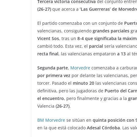
Tercera victoria consecutiva
del conjunto entre
(26-27)
que acerca a
‘Las Guerreras’ de Morvedr
El partido comenzaba con un conjunto de
Puert
valencianas, consiguiendo
grandes parciales
gra
Vicent Sos
, tras un
8-4 que significaba la máxima
cambió todo. Esta vez, el
parcial
sería valencian
recta final
, las valencianas empataron
a 13
al té
Segunda parte
,
Morvedre
comenzaba a carbura
por primera vez
por delante las valencianas, pe
torcer. Pasado el
minuto 20
las valencianas con
definitiva, pero las jugadoras de
Puerto del Ca
el encuentro
, pero finalmente y gracias a la
gra
Valencia
(26-27)
.
BM Morvedre
se sitúan en
quinta posición con 
en la que está colocado
Adesal Córdoba
. Las va