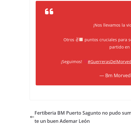
¡Nos llevamos la vic
Otros ✌
puntos cruciales para s
partido en
¡Seguimos!
#GuerrerasDelMorve
— Bm Morved
Fertiberia BM Puerto Sagunto no pudo sum
te un buen Ademar León