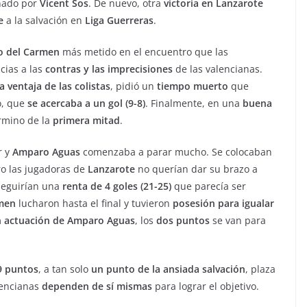
nado por
Vicent Sos
. De nuevo, otra
victoria en Lanzarote
e
a la salvación en
Liga Guerreras
.
o del Carmen
más metido en el encuentro que las
cias a las
contras y las imprecisiones
de las valencianas.
 ventaja de las colistas
, pidió un
tiempo muerto
que
o, que
se acercaba a un gol (9-8)
. Finalmente, en una
buena
rmino de la
primera mitad
.
r y
Amparo Aguas
comenzaba a parar mucho. Se colocaban
ro las jugadoras de
Lanzarote
no querían dar su brazo a
seguirían una
renta de 4 goles (21-25)
que parecía ser
rmen
lucharon hasta el final y tuvieron
posesión para igualar
n actuación de Amparo Aguas
, los
dos puntos
se van para
9 puntos
, a tan solo
un punto de la ansiada salvación
, plaza
lencianas
dependen de sí mismas
para lograr el objetivo.