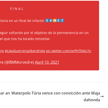
F I N A L
toria en un final de infarto!
eguir soñando por el objetivo de la permanencia en un
 el que nos ha tocado remontar.
dre
#LigaGuerrerasIberdrola
pic.twitter.com/xrPH7bNc7o
re (@BMMorvedre)
April 10, 2021
ar an
Waterpolo Túria vence con convicción ante Maja
dahonda