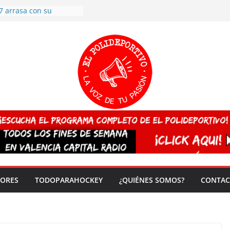
7 arrasa con su
: éxito en la primera
n más de 500
 en casa su pase a
del EuroHockey Sub-21
ategorías
ación, más talento y
así concluyen los
tivos TRICV 2025-2026
valenciano arrasa en el
 de España sub20
 CAMPEONA del mundo
 vez!
DORES
TODOPARAHOCKEY
¿QUIÉNES SOMOS?
CONTAC