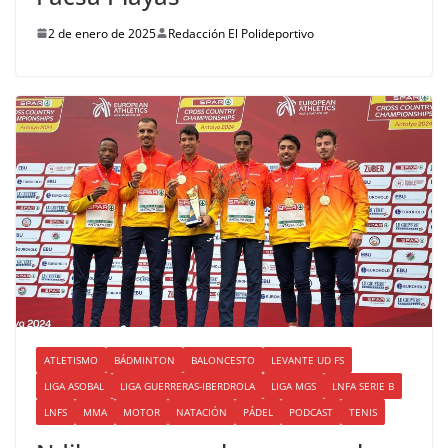
2 de enero de 2025
Redacción El Polideportivo
ATLETISMO
BÁDMINTON
BALONCESTO
LEVANTE UD FS
LIGA ASOBAL
LIGA GUERRERAS-IBERDROLA
LIGA MGS
LNFA SERIE B
LNFS
MMA
MOTOR
NATACIÓN
PÁDEL
PODCAST
TENIS