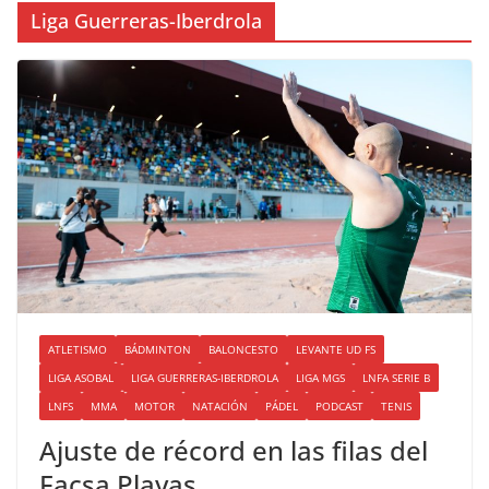
Liga Guerreras-Iberdrola
ATLETISMO
BÁDMINTON
BALONCESTO
LEVANTE UD FS
LIGA ASOBAL
LIGA GUERRERAS-IBERDROLA
LIGA MGS
LNFA SERIE B
LNFS
MMA
MOTOR
NATACIÓN
PÁDEL
PODCAST
TENIS
Ajuste de récord en las filas del
Facsa Playas