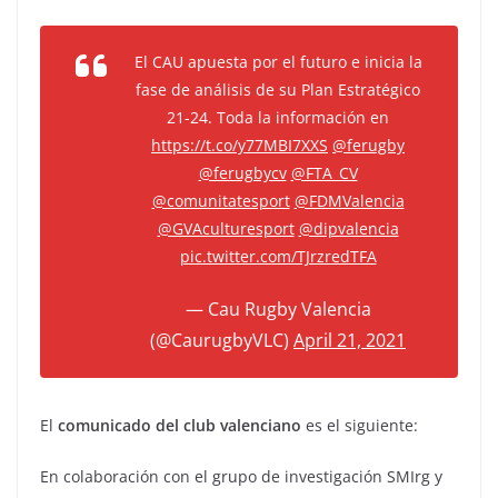
El CAU apuesta por el futuro e inicia la
fase de análisis de su Plan Estratégico
21-24. Toda la información en
https://t.co/y77MBI7XXS
@ferugby
@ferugbycv
@FTA_CV
@comunitatesport
@FDMValencia
@GVAculturesport
@dipvalencia
pic.twitter.com/TJrzredTFA
— Cau Rugby Valencia
(@CaurugbyVLC)
April 21, 2021
El
comunicado del club valenciano
es el siguiente:
En colaboración con el grupo de investigación SMIrg y