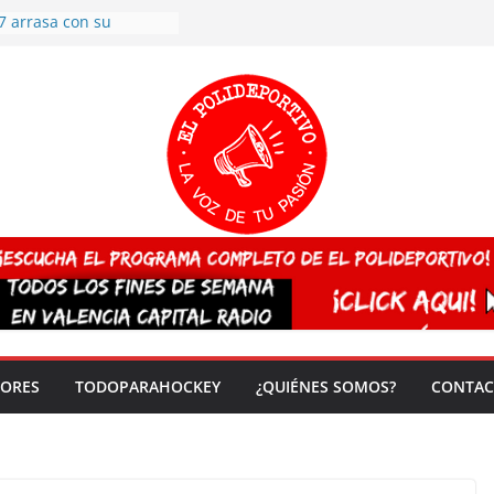
7 arrasa con su
: éxito en la primera
n más de 500
 en casa su pase a
del EuroHockey Sub-21
ategorías
ación, más talento y
así concluyen los
tivos TRICV 2025-2026
valenciano arrasa en el
 de España sub20
 CAMPEONA del mundo
 vez!
DORES
TODOPARAHOCKEY
¿QUIÉNES SOMOS?
CONTAC