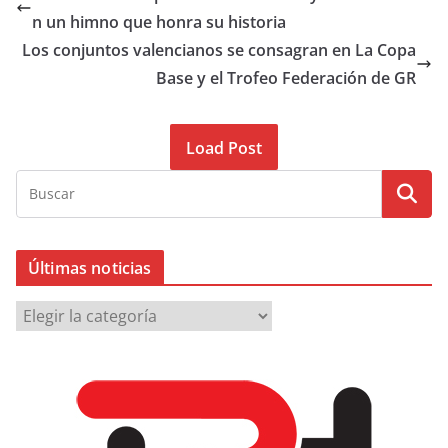
n un himno que honra su historia
Los conjuntos valencianos se consagran en La Copa
Base y el Trofeo Federación de GR
Load Post
Últimas noticias
Ú
l
t
i
m
a