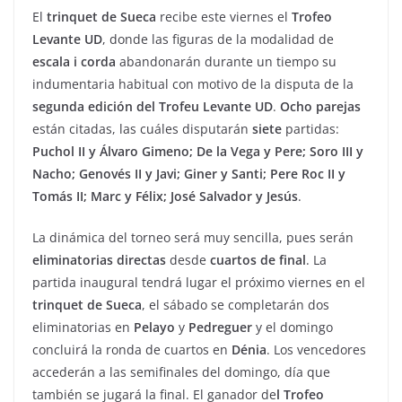
El
trinquet de Sueca
recibe este viernes el
Trofeo
Levante UD
, donde las figuras de la modalidad de
escala i corda
abandonarán durante un tiempo su
indumentaria habitual con motivo de la disputa de la
segunda edición del Trofeu Levante UD
.
Ocho parejas
están citadas, las cuáles disputarán
siete
partidas:
Puchol II y Álvaro Gimeno; De la Vega y Pere; Soro III y
Nacho; Genovés II y Javi; Giner y Santi; Pere Roc II y
Tomás II; Marc y Félix; José Salvador y Jesús
.
La dinámica del torneo será muy sencilla, pues serán
eliminatorias directas
desde
cuartos de final
. La
partida inaugural tendrá lugar el próximo viernes en el
trinquet de Sueca
, el sábado se completarán dos
eliminatorias en
Pelayo
y
Pedreguer
y el domingo
concluirá la ronda de cuartos en
Dénia
. Los vencedores
accederán a las semifinales del domingo, día que
también se jugará la final. El ganador de
l Trofeo