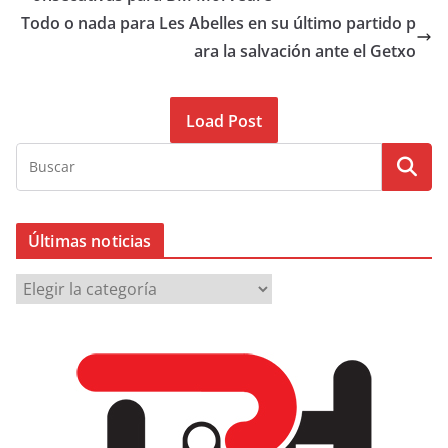
Todo o nada para Les Abelles en su último partido p
ara la salvación ante el Getxo
Load Post
Últimas noticias
Ú
l
t
i
m
a
s