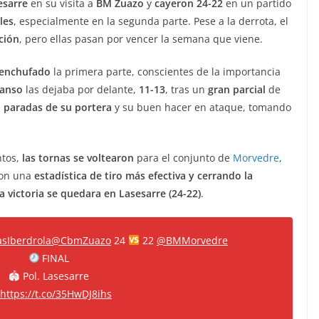
esarre
en su visita a
BM Zuazo
y
cayeron 24-22
en un partido
les
, especialmente en la segunda parte. Pese a la derrota, el
ción
, pero ellas pasan por vencer la semana que viene.
enchufado
la primera parte, conscientes de la importancia
anso
las dejaba por delante,
11-13
, tras un
gran parcial
de
s
paradas de su portera
y su buen hacer en ataque, tomando
tos,
las tornas se voltearon
para el conjunto de
Morvedre
,
con una
estadística de tiro más efectiva y cerrando la
la victoria se quedara en Lasesarre (24-22)
.
sIberdrola
@CbmZuazo
24
22
@BMMorvedre
FINAL
🏟 Pol. Lasesarre
https://t.co/35HwDJ8ihs