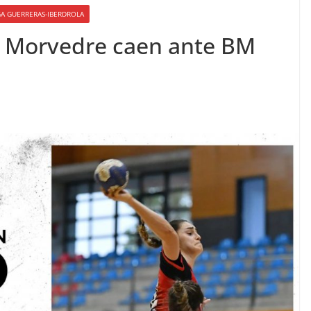
GA GUERRERAS-IBERDROLA
M Morvedre caen ante BM