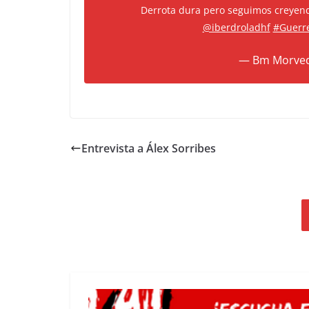
Derrota dura pero seguimos creyend
@iberdroladhf
#Guerr
— Bm Morve
Entrevista a Álex Sorribes