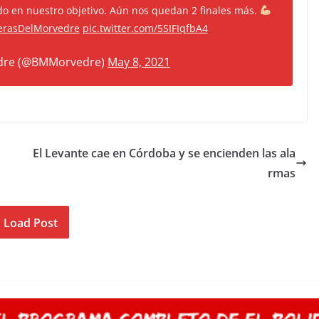
o en nuestro objetivo. Aún nos quedan 2 finales más.
erasDelMorvedre
pic.twitter.com/5SIFIqfbA4
dre (@BMMorvedre)
May 8, 2021
El Levante cae en Córdoba y se encienden las ala
rmas
Load Post