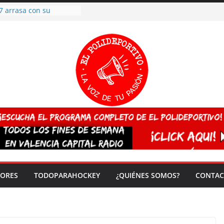
7 arrasa con su
: éxito en la primera
n más de 500
 en casa su pase a
del EuroHockey Sub-21
ategorías
ación, más talento y
así concluyen los
tivos TRICV 2025-2026
valenciano arrasa en el
 de España sub20
 CAMPEONA del mundo
 vez!
DORES
TODOPARAHOCKEY
¿QUIÉNES SOMOS?
CONTAC