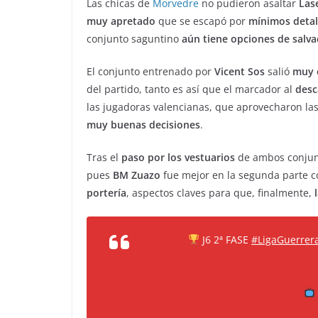
Las chicas de
Morvedre
no pudieron asaltar
Las
muy apretado
que se escapó por
mínimos detal
conjunto saguntino
aún tiene opciones de salva
El conjunto entrenado por
Vicent Sos
salió
muy 
del partido, tanto es así que el marcador al
desc
las jugadoras valencianas, que aprovecharon la
muy buenas decisiones
.
Tras el
paso por los vestuarios
de ambos conjun
pues
BM Zuazo
fue mejor en la segunda parte 
portería
, aspectos claves para que, finalmente,
J6 2ª FASE
#LigaGuerrera