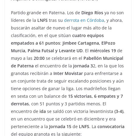
Partido grande en Paterna. Los de
Diego Ríos
ya no son
líderes de la
LNFS
tras su
derrota en Córdoba
, y ahora,
buscarán asaltar de nuevo el lugar más alto de la
clasificación, en el que sitúan
cuatro equipos
empatados a 61 puntos
:
Jimbee Cartagena, ElPozo
Murcia, Palma Futsal y Levante UD
. El
miércoles
19
de
mayo a las
20:00
se celebrará en el
Pabellón Municipal
de Paterna
el encuentro de la
jornada 3
2, en la que los
granotas recibirán a
Inter Movistar
para enfrentarse a
un conjunte trata de seguir escalando posiciones y aún
tiene opciones de ganar la liga. Los madrileños llegan
en sexta con un balance de
15 victorias, 6 empates y 7
derrotas
, con 51 puntos y 3 partidos menos. El
encuentro de
ida
se saldó con victoria levantinista
(3-4)
,
en un encuentro que se celebró en diciembre y era
perteneciente a la
Jornada 15
de
LNFS
. La
convocatoria
del equipo granota es la siguiente: