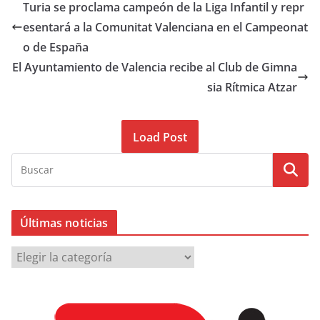
Turia se proclama campeón de la Liga Infantil y repr
esentará a la Comunitat Valenciana en el Campeonat
o de España
El Ayuntamiento de Valencia recibe al Club de Gimna
sia Rítmica Atzar
Load Post
Últimas noticias
Ú
l
t
i