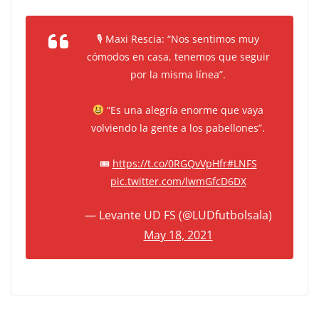
🎙 Maxi Rescia: “Nos sentimos muy
cómodos en casa, tenemos que seguir
por la misma línea”.
“Es una alegría enorme que vaya
volviendo la gente a los pabellones”.
🎟
https://t.co/0RGQvVpHfr
#LNFS
pic.twitter.com/lwmGfcD6DX
— Levante UD FS (@LUDfutbolsala)
May 18, 2021