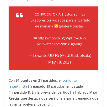
CONVOCATORIA | Estos son los
jugadores convocados para el partido
de mañana
@InterMovistar
.
🎟
https://t.co/0RGQvVpHfr
#LNFS
pic.twitter.com/R81kDgM8ge
— Levante UD FS (@LUDfutbolsala)
May 18, 2021
Con
61 puntos en 31 partidos
, el
conjunto
levantinista
ha
ganado 19
partidos,
empatado
4
y
perdido 8
. En la previa del partido ha hablado
Maxi
Rescia
, que destaca que será una alegría tremenda que
la gente vuelva al pabellón.