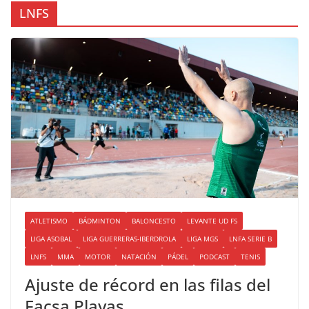
LNFS
ATLETISMO
BÁDMINTON
BALONCESTO
LEVANTE UD FS
LIGA ASOBAL
LIGA GUERRERAS-IBERDROLA
LIGA MGS
LNFA SERIE B
LNFS
MMA
MOTOR
NATACIÓN
PÁDEL
PODCAST
TENIS
Ajuste de récord en las filas del
Facsa Playas