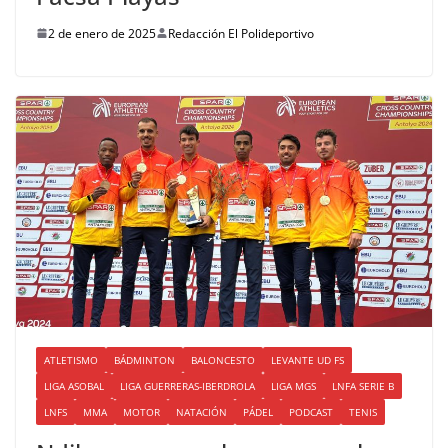
2 de enero de 2025
Redacción El Polideportivo
ATLETISMO
BÁDMINTON
BALONCESTO
LEVANTE UD FS
LIGA ASOBAL
LIGA GUERRERAS-IBERDROLA
LIGA MGS
LNFA SERIE B
LNFS
MMA
MOTOR
NATACIÓN
PÁDEL
PODCAST
TENIS