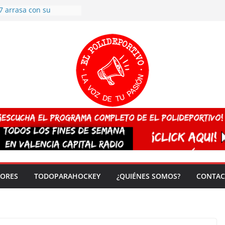
7 arrasa con su
: éxito en la primera
n más de 500
 en casa su pase a
del EuroHockey Sub-21
ategorías
ación, más talento y
así concluyen los
tivos TRICV 2025-2026
valenciano arrasa en el
 de España sub20
 CAMPEONA del mundo
 vez!
DORES
TODOPARAHOCKEY
¿QUIÉNES SOMOS?
CONTAC