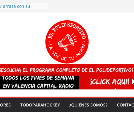
7 arrasa con su
: éxito en la primera
n más de 500
 en casa su pase a
del EuroHockey Sub-21
ategorías
ación, más talento y
así concluyen los
tivos TRICV 2025-2026
valenciano arrasa en el
 de España sub20
 CAMPEONA del mundo
 vez!
DORES
TODOPARAHOCKEY
¿QUIÉNES SOMOS?
CONTAC