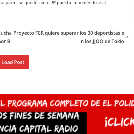
 su parte, se quedó con el
5º puesto
imponiéndose al
lucha
Proyecto FER quiere superar los 30 deportistas e
nor B
n los JJOO de Tokio
Load Post