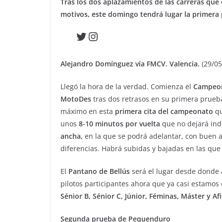
Tras los dos aplazamientos de las carreras que 
motivos, este domingo tendrá lugar la primera 
Twitter
Instagram
Alejandro Domínguez vía FMCV. Valencia.
(29/05
Llegó la hora de la verdad. Comienza el
Campeon
MotoDes
tras dos retrasos en su primera prueb
máximo en esta
primera cita del campeonato
qu
unos
8-10 minutos por vuelta
que no dejará ind
ancha,
en la que se podrá adelantar, con buen 
diferencias. Habrá subidas y bajadas en las qu
El
Pantano de Bellús
será el lugar desde donde a
pilotos participantes ahora que ya casi estamos
Sénior B, Sénior C, Júnior, Féminas, Máster y A
Segunda prueba de Pequenduro