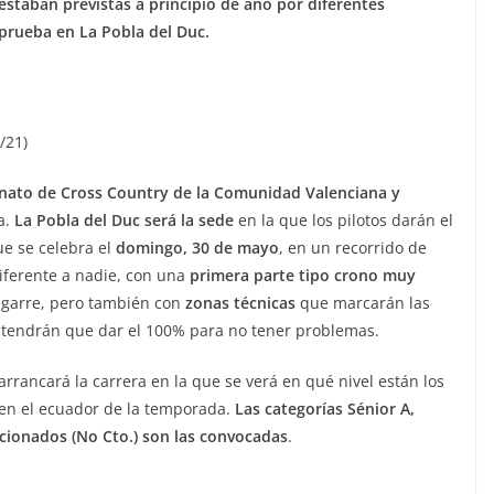
estaban previstas a principio de año por diferentes
prueba en La Pobla del Duc.
/21)
ato de Cross Country de la Comunidad Valenciana y
a.
La Pobla del Duc será la sede
en la que los pilotos darán el
e se celebra el
domingo, 30 de mayo
, en un recorrido de
iferente a nadie, con una
primera parte tipo crono muy
agarre, pero también con
zonas técnicas
que marcarán las
e tendrán que dar el 100% para no tener problemas.
rrancará la carrera en la que se verá en qué nivel están los
 en el ecuador de la temporada.
Las categorías Sénior A,
ficionados (No Cto.) son las convocadas
.