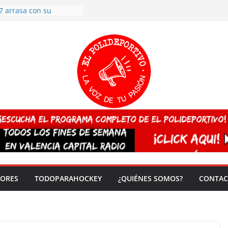
7 arrasa con su
: éxito en la primera
n más de 500
 en casa su pase a
del EuroHockey Sub-21
ategorías
ación, más talento y
así concluyen los
tivos TRICV 2025-2026
valenciano arrasa en el
 de España sub20
 CAMPEONA del mundo
 vez!
DORES
TODOPARAHOCKEY
¿QUIÉNES SOMOS?
CONTAC