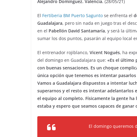
Alejandro Domínguez. Valencia.
(28/05/21)
El
Fertiberia BM Puerto Sagunto
se enfrenta el
d
Guadalajara
, pero sin nada en juego tras el des
en el
Pabellón David Santamaría
, y será la últ
sumar los dos puntos, pasarán al equipo local en 
El entrenador rojiblanco,
Vicent Nogués
, ha exp
del domingo en Guadalajara que:
«Es el último 
con buenas sensaciones. Es un choque complica
única opción que tenemos es intentar pasarlos a 
Vamos a Guadalajara dispuestos a intentar luc
superarnos y el resto es intentar adelantarlos 
el equipo al completo. Físicamente la gente ha 
estaba y espero que seamos capaces de ganar o
El domingo queremos 