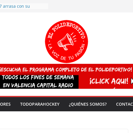
7 arrasa con su
: éxito en la primera
n más de 500
 en casa su pase a
del EuroHockey Sub-21
ategorías
ación, más talento y
así concluyen los
tivos TRICV 2025-2026
valenciano arrasa en el
 de España sub20
 CAMPEONA del mundo
 vez!
DORES
TODOPARAHOCKEY
¿QUIÉNES SOMOS?
CONTAC