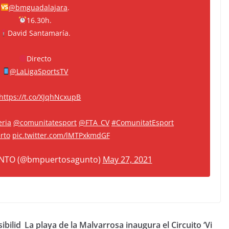
@bmguadalajara
.
16.30h.
David Santamaría.
Directo
@LaLigaSportsTV
https://t.co/XJqhNcxupB
eria
@comunitatesport
@FTA_CV
#ComunitatEsport
rto
pic.twitter.com/lMTPxkmdGF
NTO (@bmpuertosagunto)
May 27, 2021
ibilid
La playa de la Malvarrosa inaugura el Circuito ‘Vi