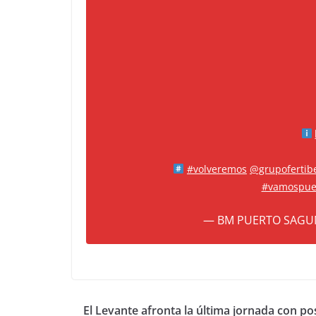
#volveremos
@grupofertib
#vamospue
— BM PUERTO SAGU
El Levante afronta la última jornada con pos