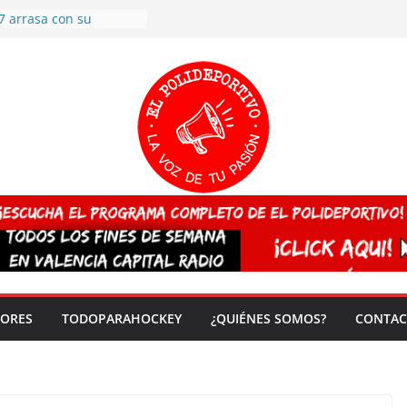
7 arrasa con su
: éxito en la primera
n más de 500
 en casa su pase a
del EuroHockey Sub-21
ategorías
ación, más talento y
así concluyen los
tivos TRICV 2025-2026
valenciano arrasa en el
 de España sub20
 CAMPEONA del mundo
 vez!
DORES
TODOPARAHOCKEY
¿QUIÉNES SOMOS?
CONTAC