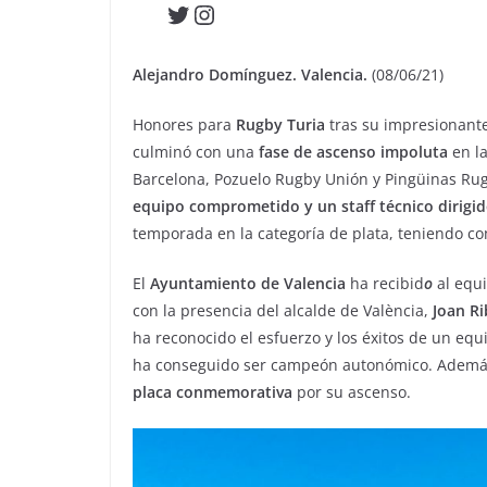
Twitter
Instagram
Alejandro Domínguez. Valencia.
(08/06/21)
Honores para
Rugby Turia
tras su impresionant
culminó con una
fase de ascenso impoluta
en l
Barcelona, Pozuelo Rugby Unión y Pingüinas Ru
equipo comprometido y un staff técnico dirigid
temporada en la categoría de plata, teniendo 
El
Ayuntamiento de Valencia
ha recibid
o
al equ
con la presencia del alcalde de València,
Joan R
ha reconocido el esfuerzo y los éxitos de un equ
ha conseguido ser campeón autonómico. Adem
placa conmemorativa
por su ascenso.