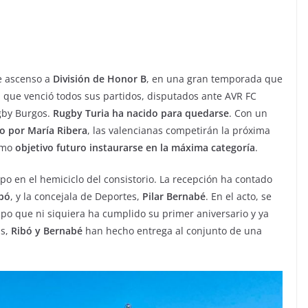
e ascenso a
División de Honor B
, en una gran temporada que
a que venció todos sus partidos, disputados ante AVR FC
gby Burgos.
Rugby Turia ha nacido para quedarse
. Con un
o por María Ribera
, las valencianas competirán la próxima
como
objetivo futuro instaurarse en la máxima categoría
.
ipo en el hemiciclo del consistorio. La recepción ha contado
ibó
, y la concejala de Deportes,
Pilar Bernabé
. En el acto, se
ipo que ni siquiera ha cumplido su primer aniversario y ya
ás,
Ribó y Bernabé
han hecho entrega al conjunto de una