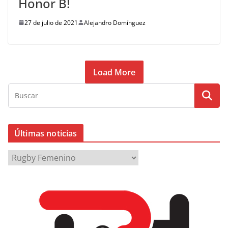
Honor B!
27 de julio de 2021
Alejandro Domínguez
Load More
Últimas noticias
Ú
l
t
i
m
a