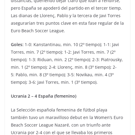
distancias, queriendo dejar claro que iban a rendirse,
pero España se apoderó del partido en el tercer tiemp.
Las dianas de Llorenç, Pablo y la tercera de Javi Torres
asegurarían tres puntos clave en esta fase regular de la
Euro Beach Soccer League.
Goles:
1-0: Kanstantinau, min. 10 (2º tiempo); 1-1: Javi
Torres, min. 7 (2º tiempo); 1-2: Javi Torres, min. 7 (2º
tiempo); 1-3: Riduan, min. 2 (2º tiempo); 2-3: Piatrousky,
min. 1 (2º tiempo); 2-4: Llorenç, min. 8 (3º tiempo); 2-
5: Pablo, min. 8 (3º tiempo); 3-5: Novikau, min. 4 (3º
tiempo); 3-6: Javi Torres, min. 1 (3º tiempo).
Ucrania 2 – 4 España (femenino)
La Selección española femenina de fútbol playa
también tuvo un maravilloso debut en la Women’s Euro
Beach Soccer League Nazaré, con un triunfo ante
Ucrania por 2-4 con el que se llevaba los primeros