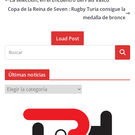
La selección, en el Encuentro del País Vasco
Copa de la Reina de Seven : Rugby Turia consigue la
medalla de bronce
Load Post
Últimas noticias
Ú
l
t
i
m
a
s