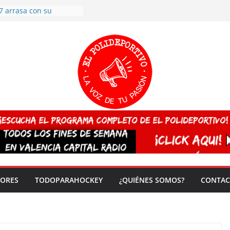
7 arrasa con su
: éxito en la primera
n más de 500
 en casa su pase a
del EuroHockey Sub-21
ategorías
ación, más talento y
así concluyen los
tivos TRICV 2025-2026
valenciano arrasa en el
 de España sub20
 CAMPEONA del mundo
 vez!
DORES
TODOPARAHOCKEY
¿QUIÉNES SOMOS?
CONTAC