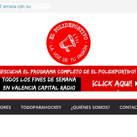
 CAMPEONA del mundo
 vez!
7 arrasa con su
: éxito en la primera
n más de 500
 en casa su pase a
del EuroHockey Sub-21
ategorías
ación, más talento y
así concluyen los
tivos TRICV 2025-2026
valenciano arrasa en el
 de España sub20
DORES
TODOPARAHOCKEY
¿QUIÉNES SOMOS?
CONTAC