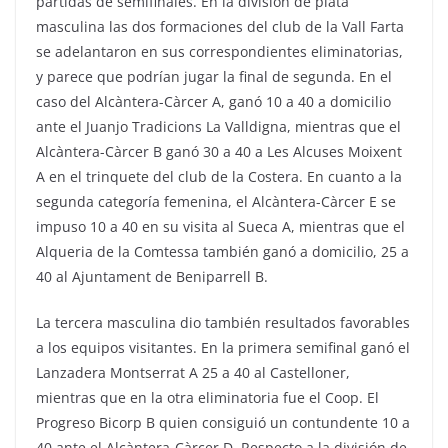
partidas de semifinales. En la división de plata
masculina las dos formaciones del club de la Vall Farta
se adelantaron en sus correspondientes eliminatorias,
y parece que podrían jugar la final de segunda. En el
caso del Alcàntera-Càrcer A, ganó 10 a 40 a domicilio
ante el Juanjo Tradicions La Valldigna, mientras que el
Alcàntera-Càrcer B ganó 30 a 40 a Les Alcuses Moixent
A en el trinquete del club de la Costera. En cuanto a la
segunda categoría femenina, el Alcàntera-Càrcer E se
impuso 10 a 40 en su visita al Sueca A, mientras que el
Alqueria de la Comtessa también ganó a domicilio, 25 a
40 al Ajuntament de Beniparrell B.
La tercera masculina dio también resultados favorables
a los equipos visitantes. En la primera semifinal ganó el
Lanzadera Montserrat A 25 a 40 al Castelloner,
mientras que en la otra eliminatoria fue el Coop. El
Progreso Bicorp B quien consiguió un contundente 10 a
40 ante el Alcàntera-Càrcer D. Respecto a la división de