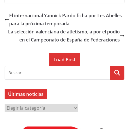
El internacional Yannick Pardo ficha por Les Abelles
para la próxima temporada
La selección valenciana de atletismo, a por el podio
en el Campeonato de España de Federaciones
Load Post
Últimas noticias
Ú
l
t
i