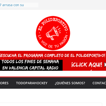
7 arrasa con su
: éxito en la primera
n más de 500
 en casa su pase a
del EuroHockey Sub-21
ategorías
ación, más talento y
así concluyen los
tivos TRICV 2025-2026
valenciano arrasa en el
 de España sub20
 CAMPEONA del mundo
 vez!
DORES
TODOPARAHOCKEY
¿QUIÉNES SOMOS?
CONTAC