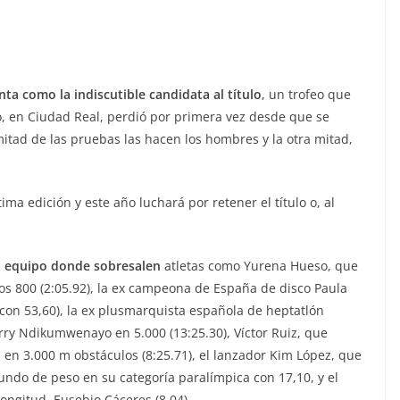
nta como la indiscutible candidata al título
, un trofeo que
o, en Ciudad Real, perdió por primera vez desde que se
 mitad de las pruebas las hacen los hombres y la otra mitad,
tima edición y este año luchará por retener el título o, al
n equipo donde sobresalen
atletas como Yurena Hueso, que
os 800 (2:05.92), la ex campeona de España de disco Paula
con 53,60), la ex plusmarquista española de heptatlón
ry Ndikumwenayo en 5.000 (13:25.30), Víctor Ruiz, que
 en 3.000 m obstáculos (8:25.71), el lanzador Kim López, que
undo de peso en su categoría paralímpica con 17,10, y el
ongitud, Eusebio Cáceres (8,04).