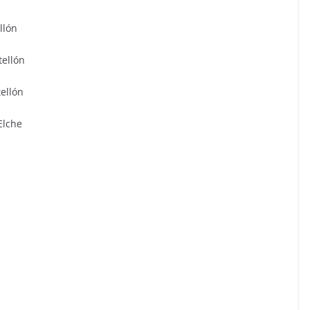
llón
tellón
ellón
Elche