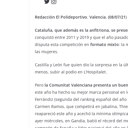
Twitter
Instagram
Redacción El Polideportivo
.
Valencia. (08/07/21
)
Cataluña, que además es la anfitriona, se prese
conquistó entre 2011 y 2019 y que el año pasad
disputa esta competición en
formato mixto
: la
las mujeres.
Castilla y León fue quien dio la sorpresa en la úl
menos, subir al podio en L’Hospitalet.
Pero
la Comunitat Valenciana presenta un bue
este año ha hecho su mejor marca personal en l
Ferrándiz (segunda del ranking español del año 
Carmen Ramos, que competirá en jabalina, Thier
reapareció este año y acechó la mínima olímpica
ayer miércoles, en Gandia, batió el récord del m
campeón de España y líder nacional del año en l