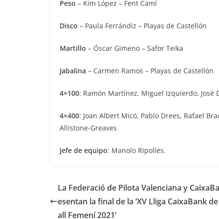
Peso
– Kim López – Fent Camí
Disco
– Paula Ferrándiz – Playas de Castellón
Martillo
– Óscar Gimeno – Safor Teika
Jabalina
– Carmen Ramos – Playas de Castellón
4×100
: Ramón Martínez, Miguel Izquierdo, José Da
4×400
: Joan Albert Micó, Pablo Drees, Rafael B
Allistone-Greaves
Jefe de equipo
: Manolo Ripollés.
La Federació de Pilota Valenciana y CaixaB
esentan la final de la ‘XV Lliga CaixaBank d
all Femení 2021’