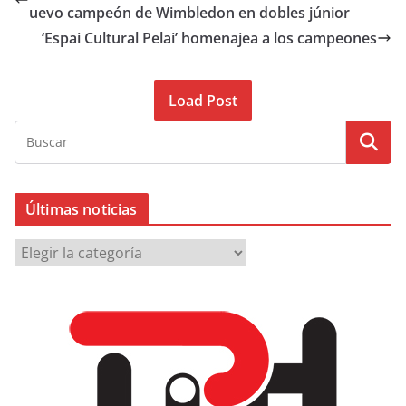
uevo campeón de Wimbledon en dobles júnior
‘Espai Cultural Pelai’ homenajea a los campeones
Load Post
Últimas noticias
Ú
l
t
i
m
a
s