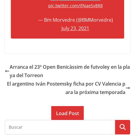
pic.twitter.com/ifNaeSv8R8
— Bm Morvedre (@BMMorvedre)
July 23, 2021
Arranca el 23º Open Benicàssim de futvoley en la pla
ya del Torreon
El argentino Iván Postemsky ficha por CV Valencia p
ara la próxima temporada
Load Post