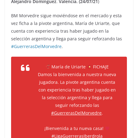
Alejandro Domínguez
.
Valencia. (24/07/21
)
BM Morvedre sigue moviéndose en el mercado y esta
vez ficha a la pivote argentina, María de Uriarte, que
cuenta con experiencia tras haber jugado en la
selección argentina y llega para seguir reforzando las
#GuerrerasDelMorvedre
.
María de Uriarte
FICHAJE
Damos la bienvenida a nuestra nueva
jugadora. La pivote argentina cuenta
con experiencia tras haber jugado en
la selección argentina y llega para
seguir reforzando las
#GuerrerasDelMorvedre
.
¡Bienvenida a tu nueva casa!
#LigaGuerrerasIberdrola