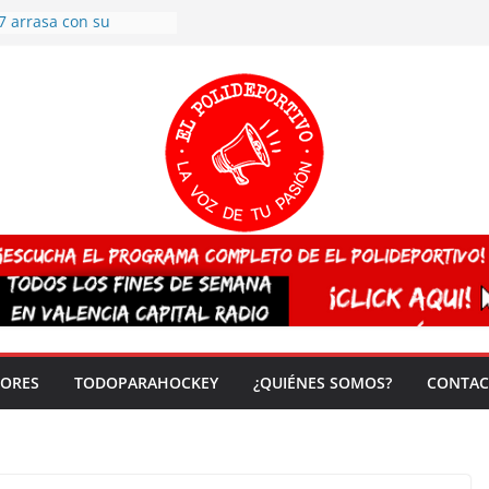
7 arrasa con su
: éxito en la primera
n más de 500
 en casa su pase a
del EuroHockey Sub-21
ategorías
ación, más talento y
así concluyen los
tivos TRICV 2025-2026
valenciano arrasa en el
 de España sub20
 CAMPEONA del mundo
 vez!
DORES
TODOPARAHOCKEY
¿QUIÉNES SOMOS?
CONTAC