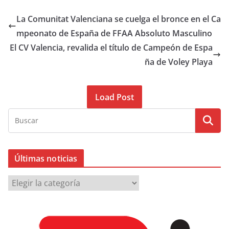
La Comunitat Valenciana se cuelga el bronce en el Ca
mpeonato de España de FFAA Absoluto Masculino
El CV Valencia, revalida el título de Campeón de Espa
ña de Voley Playa
Load Post
Últimas noticias
Ú
l
t
i