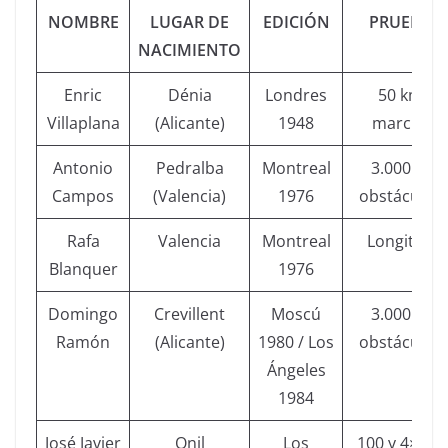
NOMBRE
LUGAR DE
EDICIÓN
PRUEBA
NACIMIENTO
Enric
Dénia
Londres
50 km
Villaplana
(Alicante)
1948
marcha
Antonio
Pedralba
Montreal
3.000 m
Campos
(Valencia)
1976
obstáculos
Rafa
Valencia
Montreal
Longitud
Blanquer
1976
Domingo
Crevillent
Moscú
3.000 m
Ramón
(Alicante)
1980 / Los
obstáculos
Ángeles
1984
José Javier
Onil
Los
100 y 4×100