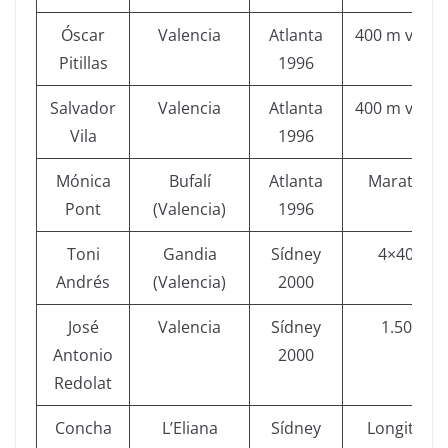
Óscar
Valencia
Atlanta
400 m vallas
Pitillas
1996
Salvador
Valencia
Atlanta
400 m vallas
Vila
1996
Mónica
Bufalí
Atlanta
Maratón
Pont
(Valencia)
1996
Toni
Gandia
Sídney
4×400
Andrés
(Valencia)
2000
José
Valencia
Sídney
1.500
Antonio
2000
Redolat
Concha
L’Eliana
Sídney
Longitud