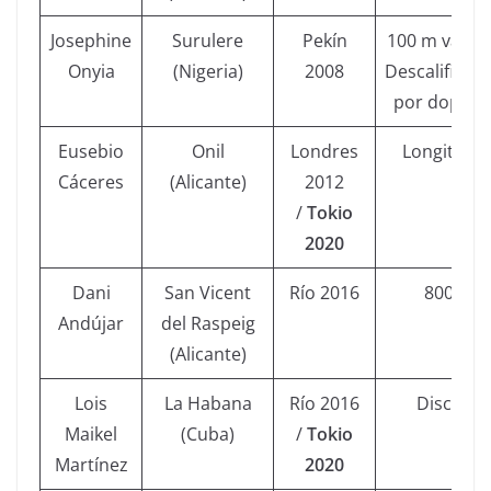
Josephine
Surulere
Pekín
100 m vallas
Onyia
(Nigeria)
2008
Descalificad
por dopaje
Eusebio
Onil
Londres
Longitud
Cáceres
(Alicante)
2012
/
Tokio
2020
Dani
San Vicent
Río 2016
800
Andújar
del Raspeig
(Alicante)
Lois
La Habana
Río 2016
Disco
Maikel
(Cuba)
/
Tokio
Martínez
2020