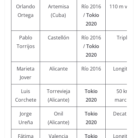
Orlando
Artemisa
Río 2016
110 m vallas
Ortega
(Cuba)
/
Tokio
2020
Pablo
Castellón
Río 2016
Triple
Torrijos
/
Tokio
2020
Marieta
Alicante
Río 2016
Longitud
Jover
Luis
Torrevieja
Tokio
50 km
Corchete
(Alicante)
2020
marcha
Jorge
Onil
Tokio
Decatlón
Ureña
(Alicante)
2020
Fátima
Valencia
Tokio
Longitud