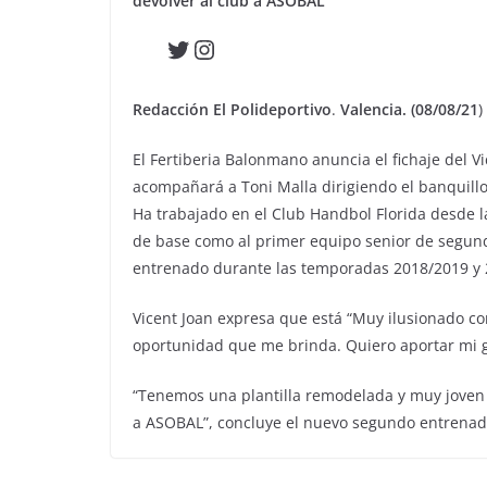
devolver al club a ASOBAL
Twitter
Instagram
Redacción El Polideportivo
.
Valencia. (08/08/21
)
El Fertiberia Balonmano anuncia el fichaje del 
acompañará a Toni Malla dirigiendo el banquillo
Ha trabajado en el Club Handbol Florida desde
de base como al primer equipo senior de segund
entrenado durante las temporadas 2018/2019 y 
Vicent Joan expresa que está “Muy ilusionado con
oportunidad que me brinda. Quiero aportar mi gr
“Tenemos una plantilla remodelada y muy joven qu
a ASOBAL”, concluye el nuevo segundo entrenad