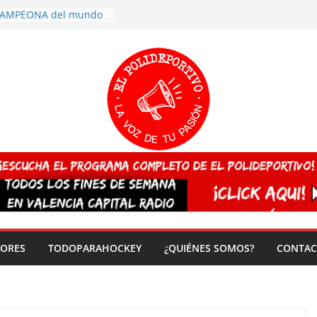
 CAMPEONA del mundo
 vez!
7 arrasa con su
: éxito en la primera
n más de 500
 en casa su pase a
del EuroHockey Sub-21
ategorías
ación, más talento y
así concluyen los
tivos TRICV 2025-2026
valenciano arrasa en el
 de España sub20
DORES
TODOPARAHOCKEY
¿QUIÉNES SOMOS?
CONTAC