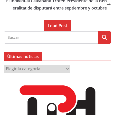
El Individual Caixabank-Trofeo Presidente de la Gen
eralitat de disputará entre septiembre y octubre
Load Post
Últimas noticias
Ú
l
t
i
m
a
s
n