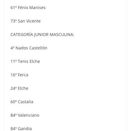
61º Fénix Manises
73º San Vicente
CATEGORÍA JUNIOR MASCULINA:
4º Nados Castellón
11º Tenis Elche
16º Ferca
24º Elche
60º Castalia
84º Valenciano
84º Gandia