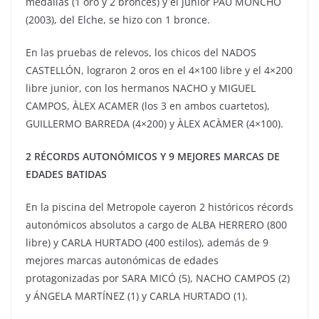
medallas (1 oro y 2 bronces) y el junior PAU MONCHO
(2003), del Elche, se hizo con 1 bronce.
En las pruebas de relevos, los chicos del NADOS
CASTELLÓN, lograron 2 oros en el 4×100 libre y el 4×200
libre junior, con los hermanos NACHO y MIGUEL
CAMPOS, ÀLEX ACAMER (los 3 en ambos cuartetos),
GUILLERMO BARREDA (4×200) y ÀLEX ACÀMER (4×100).
2 RÉCORDS AUTONÓMICOS Y 9 MEJORES MARCAS DE
EDADES BATIDAS
En la piscina del Metropole cayeron 2 históricos récords
autonómicos absolutos a cargo de ALBA HERRERO (800
libre) y CARLA HURTADO (400 estilos), además de 9
mejores marcas autonómicas de edades
protagonizadas por SARA MICÓ (5), NACHO CAMPOS (2)
y ÁNGELA MARTÍNEZ (1) y CARLA HURTADO (1).