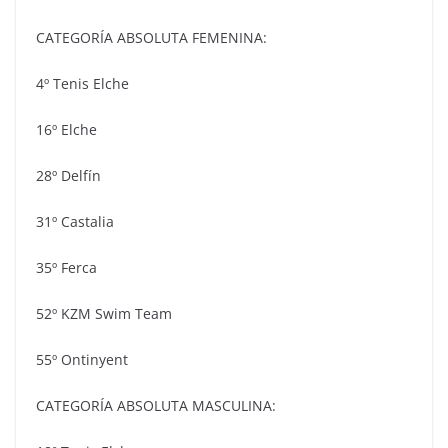
CATEGORÍA ABSOLUTA FEMENINA:
4º Tenis Elche
16º Elche
28º Delfín
31º Castalia
35º Ferca
52º KZM Swim Team
55º Ontinyent
CATEGORÍA ABSOLUTA MASCULINA: