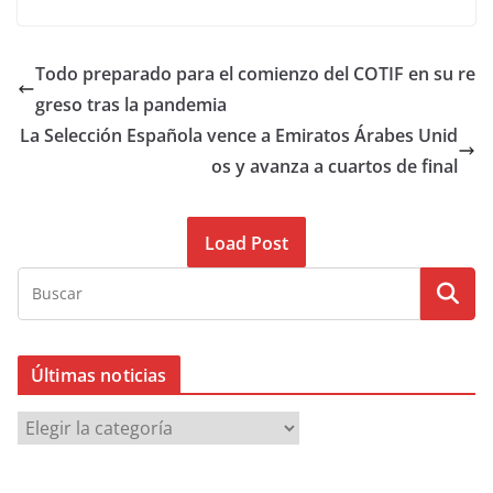
Todo preparado para el comienzo del COTIF en su re
greso tras la pandemia
La Selección Española vence a Emiratos Árabes Unid
os y avanza a cuartos de final
Load Post
Últimas noticias
Ú
l
t