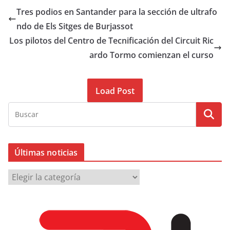
Tres podios en Santander para la sección de ultrafo
ndo de Els Sitges de Burjassot
Los pilotos del Centro de Tecnificación del Circuit Ric
ardo Tormo comienzan el curso
Load Post
Últimas noticias
Ú
l
t
i
m