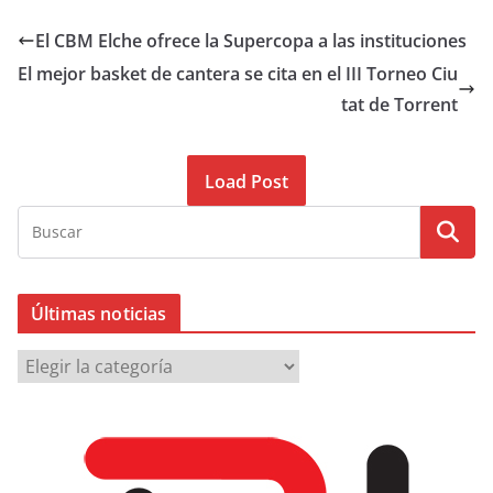
El CBM Elche ofrece la Supercopa a las instituciones
El mejor basket de cantera se cita en el III Torneo Ciu
tat de Torrent
Load Post
Últimas noticias
Ú
l
t
i
m