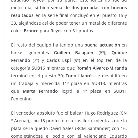
mejor día, si bien
venía de dos jornadas con buenos
resultados
en la serie final concluyó en el puesto 15 y
33, alejándose así de poder tener un metal de diferente
color.
Bronce
para Reyes con 31 puntos.
El resto del equipo ha tenido una
buena actuación
en
líneas generales
Guillem Balaguer
(6º),
Quique
Ferrando
(7º) y
Carlos Espí
(9º) en el top ten de la
categoría SUB16 mientras que
Román Álvarez-Miranda
terminó en el puesto 30;
Tono Llabrés
se despidió en
un trabaja y merecida 11ª plaza en SUB13, mientras
que
Marta Ferrando
logró la 1ª plaza en SUB11
Femenino.
El vencedor absoluto fue el balear Hugo Rodríguez (CN
S’Arenal), con 13 puntos en su casillero, mientras que la
plata se la quedó David Sales (RCM Santander) con 16,
completándose el podio con el valenciano Eduardo