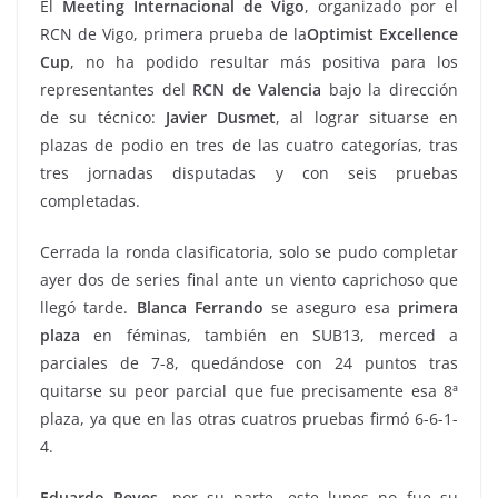
El
Meeting Internacional de Vigo
, organizado por el
RCN de Vigo, primera prueba de la
Optimist Excellence
Cup
, no ha podido resultar más positiva para los
representantes del
RCN de Valencia
bajo la dirección
de su técnico:
Javier Dusmet
, al lograr situarse en
plazas de podio en tres de las cuatro categorías, tras
tres jornadas disputadas y con seis pruebas
completadas.
Cerrada la ronda clasificatoria, solo se pudo completar
ayer dos de series final ante un viento caprichoso que
llegó tarde.
Blanca Ferrando
se aseguro esa
primera
plaza
en féminas, también en SUB13, merced a
parciales de 7-8, quedándose con 24 puntos tras
quitarse su peor parcial que fue precisamente esa 8ª
plaza, ya que en las otras cuatros pruebas firmó 6-6-1-
4.
Eduardo Reyes
, por su parte, este lunes no fue su